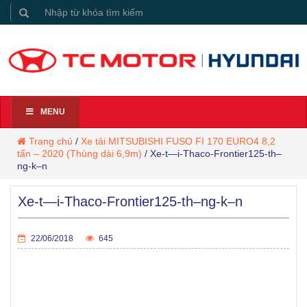
MENU
Trang chủ
/
Xe tải MITSUBISHI FUSO FI 170 EURO4 8,2
tấn – 2020 (Thùng dài 6,9m)
/
Xe-t—i-Thaco-Frontier125-th–
ng-k–n
Xe-t—i-Thaco-Frontier125-th–ng-k–n
22/06/2018
645