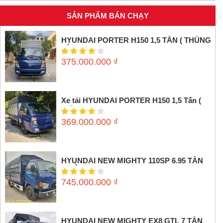
SẢN PHẨM BÁN CHẠY
HYUNDAI PORTER H150 1,5 TẤN ( THÙNG
KÍN INOX)
375.000.000
₫
Xe tải HYUNDAI PORTER H150 1,5 Tấn (
Thùng mui bạt)
369.000.000
₫
HYUNDAI NEW MIGHTY 110SP 6.95 TẤN
(THÙNG MUI BẠT)
745.000.000
₫
HYUNDAI NEW MIGHTY EX8 GTL 7 TẤN