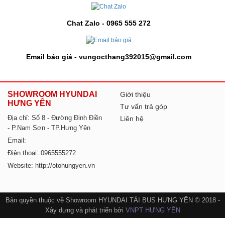
Chat Zalo - 0965 555 272
Email báo giá - vungocthang392015@gmail.com
SHOWROOM HYUNDAI
Giới thiệu
HƯNG YÊN
Tư vấn trả góp
Địa chỉ: Số 8 - Đường Đinh Điền
Liên hệ
- P.Nam Sơn - TP.Hưng Yên
Email:
Điện thoại: 0965555272
Website: http://otohungyen.vn
Bản quyền thuộc về Showroom HYUNDAI TẢI BUS HƯNG YÊN © 2018 -
Xây dựng và phát triển bởi
VNPT HƯNG YÊN