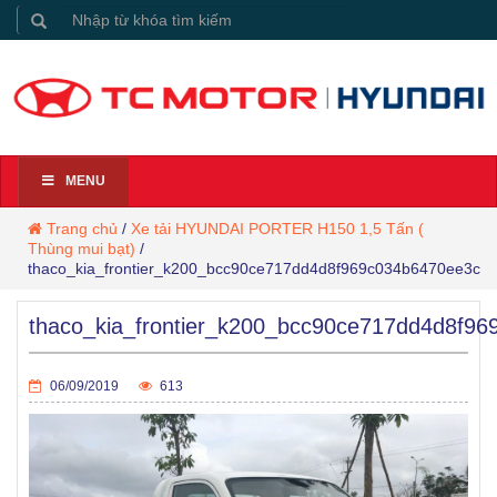
MENU
Trang chủ
/
Xe tải HYUNDAI PORTER H150 1,5 Tấn (
Thùng mui bạt)
/
thaco_kia_frontier_k200_bcc90ce717dd4d8f969c034b6470ee3c
thaco_kia_frontier_k200_bcc90ce717dd4d8f9
06/09/2019
613