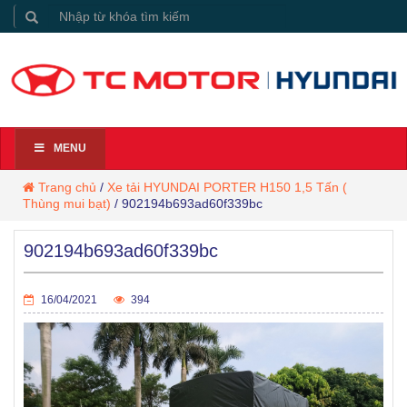
MENU
Trang chủ
/
Xe tải HYUNDAI PORTER H150 1,5 Tấn (
Thùng mui bạt)
/
902194b693ad60f339bc
902194b693ad60f339bc
16/04/2021
394