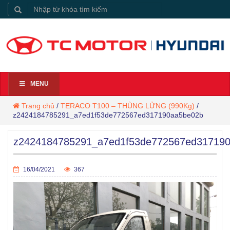
MENU
Trang chủ
/
TERACO T100 – THÙNG LỬNG (990Kg)
/
z2424184785291_a7ed1f53de772567ed317190aa5be02b
z2424184785291_a7ed1f53de772567ed31719
16/04/2021
367