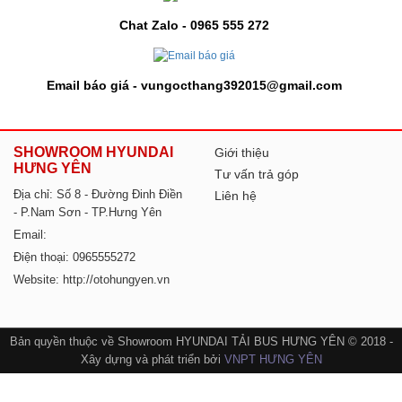
Chat Zalo - 0965 555 272
Email báo giá - vungocthang392015@gmail.com
SHOWROOM HYUNDAI
Giới thiệu
HƯNG YÊN
Tư vấn trả góp
Địa chỉ: Số 8 - Đường Đinh Điền
Liên hệ
- P.Nam Sơn - TP.Hưng Yên
Email:
Điện thoại: 0965555272
Website: http://otohungyen.vn
Bản quyền thuộc về Showroom HYUNDAI TẢI BUS HƯNG YÊN © 2018 -
Xây dựng và phát triển bởi
VNPT HƯNG YÊN