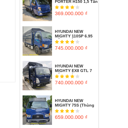
PORTER H150 1,5 Tấn
( Thùng mui bạt)
369.000.000
₫
HYUNDAI NEW
MIGHTY 110SP 6.95
TẤN (THÙNG MUI
BẠT)
745.000.000
₫
HYUNDAI NEW
MIGHTY EX8 GTL 7
TẤN (THÙNG MUI
BẠT)
740.000.000
₫
HYUNDAI NEW
MIGHTY 75S (Thùng
Kín) 3,5 tấn
659.000.000
₫