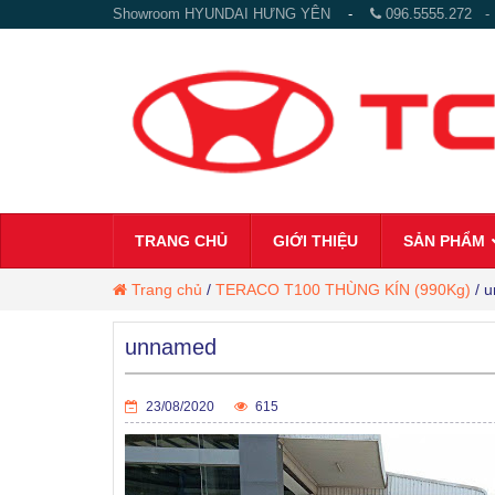
Showroom HYUNDAI HƯNG YÊN
-
096.5555.272
TRANG CHỦ
GIỚI THIỆU
SẢN PHẨM
Trang chủ
/
TERACO T100 THÙNG KÍN (990Kg)
/
u
unnamed
23/08/2020
615