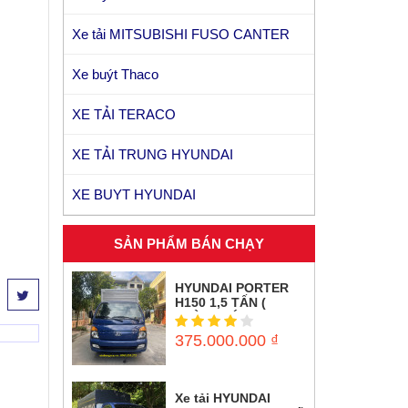
Xe tải MITSUBISHI FUSO CANTER
Xe buýt Thaco
Kia Morning Si 1.25
XE TẢI TERACO
XE TẢI TRUNG HYUNDAI
XE BUYT HYUNDAI
SẢN PHẨM BÁN CHẠY
HYUNDAI PORTER
H150 1,5 TẤN (
THÙNG KÍN INOX)
375.000.000
₫
Xe tải HYUNDAI