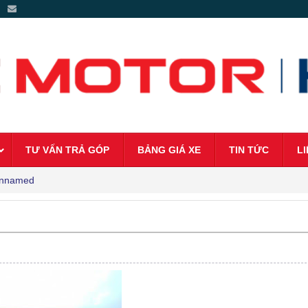
 -
TƯ VẤN TRẢ GÓP
BẢNG GIÁ XE
TIN TỨC
LI
nnamed