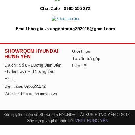
Chat Zalo - 0965 555 272
Email báo giá - vungocthang392015@gmail.com
SHOWROOM HYUNDAI
Giới thiệu
HƯNG YÊN
Tư vấn trả góp
Địa chỉ: Số 8 - Đường Đinh Điền
Liên hệ
- P.Nam Sơn - TP.Hưng Yên
Email:
Điện thoại: 0965555272
Website: http://otohungyen.vn
Bản quyền thuộc về Showroom HYUNDAI TẢI BUS HƯNG YÊN © 2018 -
Xây dựng và phát triển bởi
VNPT HƯNG YÊN