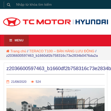
MENU
Trang chủ
/
TERACO T100 – BÁN HÀNG LƯU ĐỘNG
/
z2036600597463_b1660df2b758316c73e2834b0476da2a
z2036600597463_b1660df2b758316c73e2834
21/08/2020
524