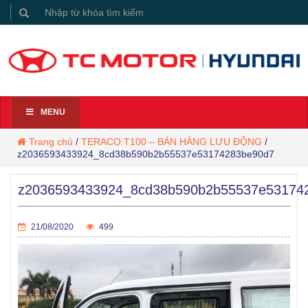
MENU
Trang chủ
/
TERACO T100 – BÁN HÀNG LƯU ĐỘNG
/
z2036593433924_8cd38b590b2b55537e53174283be90d7
z2036593433924_8cd38b590b2b55537e53174
21/08/2020
499