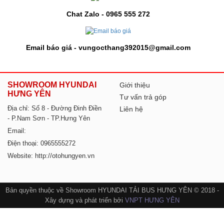
Chat Zalo - 0965 555 272
Email báo giá - vungocthang392015@gmail.com
SHOWROOM HYUNDAI
Giới thiệu
HƯNG YÊN
Tư vấn trả góp
Địa chỉ: Số 8 - Đường Đinh Điền
Liên hệ
- P.Nam Sơn - TP.Hưng Yên
Email:
Điện thoại: 0965555272
Website: http://otohungyen.vn
Bản quyền thuộc về Showroom HYUNDAI TẢI BUS HƯNG YÊN © 2018 -
Xây dựng và phát triển bởi
VNPT HƯNG YÊN