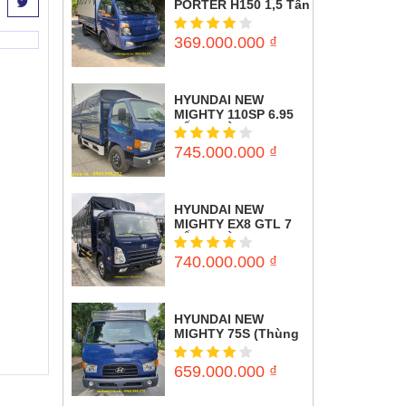
PORTER H150 1,5 Tấn
( Thùng mui bạt)
369.000.000
₫
HYUNDAI NEW
MIGHTY 110SP 6.95
TẤN (THÙNG MUI
BẠT)
745.000.000
₫
HYUNDAI NEW
MIGHTY EX8 GTL 7
TẤN (THÙNG MUI
BẠT)
740.000.000
₫
HYUNDAI NEW
MIGHTY 75S (Thùng
Kín) 3,5 tấn
659.000.000
₫