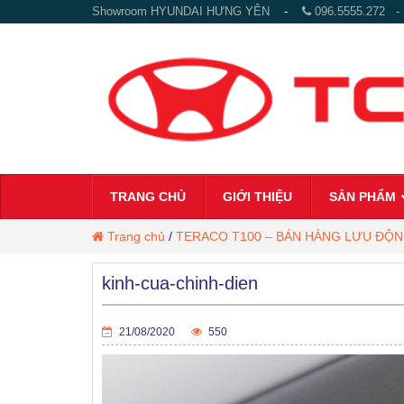
Showroom HYUNDAI HƯNG YÊN
-
096.5555.272
TRANG CHỦ
GIỚI THIỆU
SẢN PHẨM
Trang chủ
/
TERACO T100 – BÁN HÀNG LƯU ĐỘ
kinh-cua-chinh-dien
21/08/2020
550