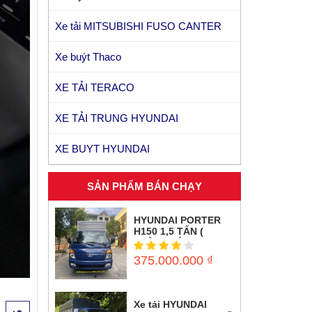
Xe tải MITSUBISHI FUSO CANTER
Xe buýt Thaco
Kia Morning Si 1.25
XE TẢI TERACO
XE TẢI TRUNG HYUNDAI
XE BUYT HYUNDAI
SẢN PHẨM BÁN CHẠY
HYUNDAI PORTER
H150 1,5 TẤN (
THÙNG KÍN INOX)
375.000.000
₫
Xe tải HYUNDAI