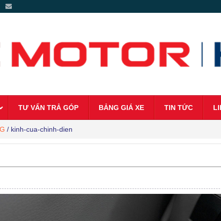
 -
TƯ VẤN TRẢ GÓP
BẢNG GIÁ XE
TIN TỨC
LI
NG
/
kinh-cua-chinh-dien