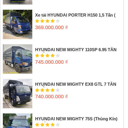
Xe tải HYUNDAI PORTER H150 1,5 Tấn (
Thùng mui bạt)
369.000.000
₫
HYUNDAI NEW MIGHTY 110SP 6.95 TẤN
(THÙNG MUI BẠT)
745.000.000
₫
HYUNDAI NEW MIGHTY EX8 GTL 7 TẤN
(THÙNG MUI BẠT)
740.000.000
₫
HYUNDAI NEW MIGHTY 75S (Thùng Kín)
3,5 tấn