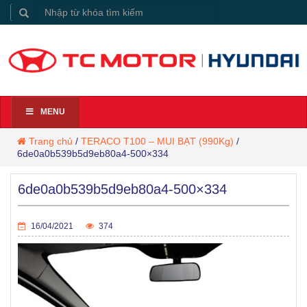
MENU
Trang chủ
/
TERACO T100 – MUI BẠT (990Kg)
/
6de0a0b539b5d9eb80a4-500×334
6de0a0b539b5d9eb80a4-500×334
16/04/2021
374