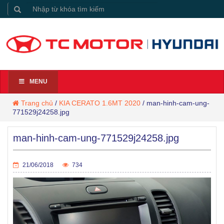
MENU
Trang chủ
/
KIA CERATO 1.6MT 2020
/
man-hinh-cam-ung-
771529j24258.jpg
man-hinh-cam-ung-771529j24258.jpg
21/06/2018
734