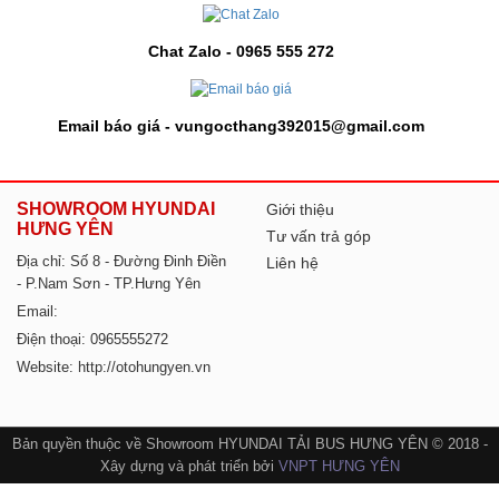
Chat Zalo - 0965 555 272
Email báo giá - vungocthang392015@gmail.com
SHOWROOM HYUNDAI
Giới thiệu
HƯNG YÊN
Tư vấn trả góp
Địa chỉ: Số 8 - Đường Đinh Điền
Liên hệ
- P.Nam Sơn - TP.Hưng Yên
Email:
Điện thoại: 0965555272
Website: http://otohungyen.vn
Bản quyền thuộc về Showroom HYUNDAI TẢI BUS HƯNG YÊN © 2018 -
Xây dựng và phát triển bởi
VNPT HƯNG YÊN