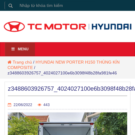
MENU
Trang chủ
/
HYUNDAI NEW PORTER H150 THÙNG KÍN
COMPOSITE
/
z3488603926757_4024027100e6b3098f48b28fa981fe46
z3488603926757_4024027100e6b3098f48b28f
22/06/2022
443