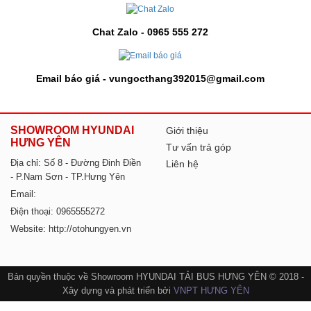
Chat Zalo - 0965 555 272
Email báo giá - vungocthang392015@gmail.com
SHOWROOM HYUNDAI
Giới thiệu
HƯNG YÊN
Tư vấn trả góp
Địa chỉ: Số 8 - Đường Đinh Điền
Liên hệ
- P.Nam Sơn - TP.Hưng Yên
Email:
Điện thoại: 0965555272
Website: http://otohungyen.vn
Bản quyền thuộc về Showroom HYUNDAI TẢI BUS HƯNG YÊN © 2018 -
Xây dựng và phát triển bởi
VNPT HƯNG YÊN