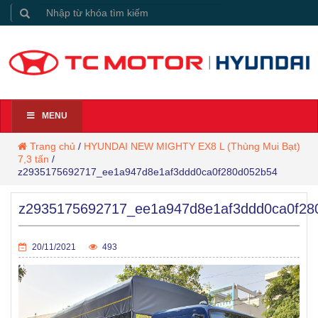
MENU
Trang chủ
/
HYUNDAI NEW MIGHTY EX8 L (Thùng Mui Bạt)
7,3 tấn
/
z2935175692717_ee1a947d8e1af3ddd0ca0f280d052b54
z2935175692717_ee1a947d8e1af3ddd0ca0f28
20/11/2021
493