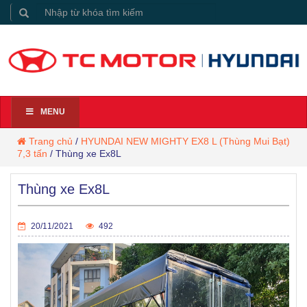
MENU
Trang chủ
/
HYUNDAI NEW MIGHTY EX8 L (Thùng Mui Bạt)
7,3 tấn
/
Thùng xe Ex8L
Thùng xe Ex8L
20/11/2021
492