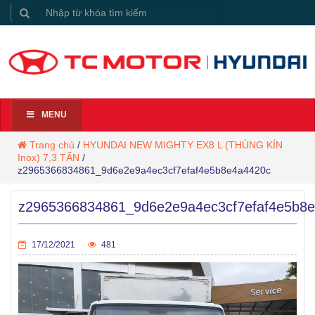
MENU
Trang chủ
/
HYUNDAI NEW MIGHTY EX8 L (THÙNG KÍN
Inox) 7,3 TẤN
/
z2965366834861_9d6e2e9a4ec3cf7efaf4e5b8e4a4420c
z2965366834861_9d6e2e9a4ec3cf7efaf4e5b8
17/12/2021
481