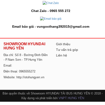
Chat Zalo - 0965 555 272
Email báo giá - vungocthang392015@gmail.com
SHOWROOM HYUNDAI
Giới thiệu
HƯNG YÊN
Tư vấn trả góp
Địa chỉ: Số 8 - Đường Đinh Điền
Liên hệ
- P.Nam Sơn - TP.Hưng Yên
Email:
Điện thoại: 0965555272
Website: http://otohungyen.vn
Bản quyền thuộc về Showroom HYUNDAI TẢI BUS HƯNG YÊN © 2018 -
Xây dựng và phát triển bởi
VNPT HƯNG YÊN