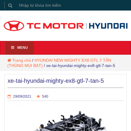
MENU
Trang chủ
/
HYUNDAI NEW MIGHTY EX8 GTL 7 TẤN
(THÙNG MUI BẠT)
/
xe-tai-hyundai-mighty-ex8-gtl-7-tan-5
xe-tai-hyundai-mighty-ex8-gtl-7-tan-5
29/09/2021
540