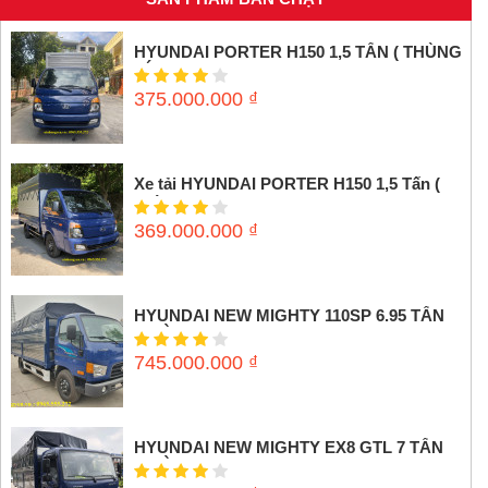
HYUNDAI PORTER H150 1,5 TẤN ( THÙNG
KÍN INOX)
375.000.000
₫
Xe tải HYUNDAI PORTER H150 1,5 Tấn (
Thùng mui bạt)
369.000.000
₫
HYUNDAI NEW MIGHTY 110SP 6.95 TẤN
(THÙNG MUI BẠT)
745.000.000
₫
HYUNDAI NEW MIGHTY EX8 GTL 7 TẤN
(THÙNG MUI BẠT)