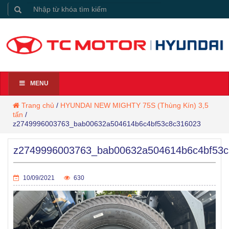
MENU
Trang chủ
/
HYUNDAI NEW MIGHTY 75S (Thùng Kín) 3,5
tấn
/
z2749996003763_bab00632a504614b6c4bf53c8c316023
z2749996003763_bab00632a504614b6c4bf53c
10/09/2021
630