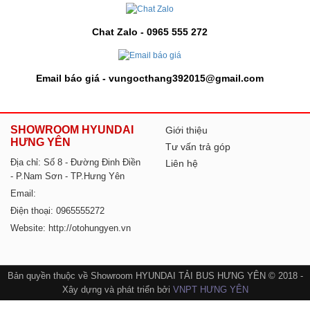
Chat Zalo - 0965 555 272
Email báo giá - vungocthang392015@gmail.com
SHOWROOM HYUNDAI
Giới thiệu
HƯNG YÊN
Tư vấn trả góp
Địa chỉ: Số 8 - Đường Đinh Điền
Liên hệ
- P.Nam Sơn - TP.Hưng Yên
Email:
Điện thoại: 0965555272
Website: http://otohungyen.vn
Bản quyền thuộc về Showroom HYUNDAI TẢI BUS HƯNG YÊN © 2018 -
Xây dựng và phát triển bởi
VNPT HƯNG YÊN