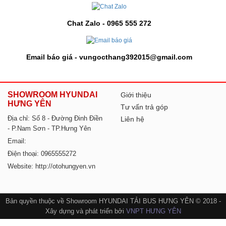
Chat Zalo - 0965 555 272
Email báo giá - vungocthang392015@gmail.com
SHOWROOM HYUNDAI
Giới thiệu
HƯNG YÊN
Tư vấn trả góp
Địa chỉ: Số 8 - Đường Đinh Điền
Liên hệ
- P.Nam Sơn - TP.Hưng Yên
Email:
Điện thoại: 0965555272
Website: http://otohungyen.vn
Bản quyền thuộc về Showroom HYUNDAI TẢI BUS HƯNG YÊN © 2018 -
Xây dựng và phát triển bởi
VNPT HƯNG YÊN