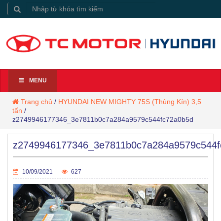
MENU
Trang chủ
/
HYUNDAI NEW MIGHTY 75S (Thùng Kín) 3,5
tấn
/
z2749946177346_3e7811b0c7a284a9579c544fc72a0b5d
z2749946177346_3e7811b0c7a284a9579c544f
10/09/2021
627