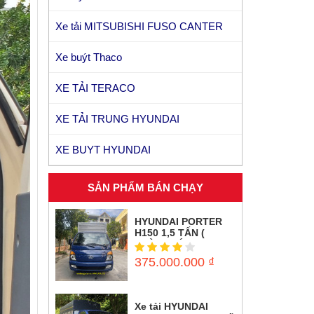
Xe tải MITSUBISHI FUSO CANTER
Xe buýt Thaco
Kia Morning Si 1.25
XE TẢI TERACO
XE TẢI TRUNG HYUNDAI
XE BUYT HYUNDAI
SẢN PHẨM BÁN CHẠY
HYUNDAI PORTER
H150 1,5 TẤN (
THÙNG KÍN INOX)
375.000.000
₫
Xe tải HYUNDAI