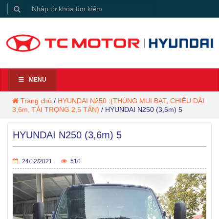
MENU
Trang chủ
/
HYUNDAI N250 :(THÙNG MUI BẠT, CHIỀU DÀI
3,6m, TẢI TRỌNG 2,5 TẤN)
/
HYUNDAI N250 (3,6m) 5
HYUNDAI N250 (3,6m) 5
24/12/2021
510